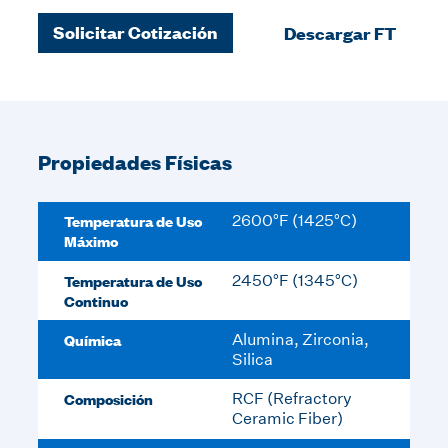
Solicitar Cotización
Descargar FT
Propiedades Físicas
Temperatura de Uso
2600°F (1425°C)
Máximo
Temperatura de Uso
2450°F (1345°C)
Continuo
Química
Alumina, Zirconia,
Silica
Composición
RCF (Refractory
Ceramic Fiber)